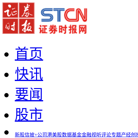
首页
快讯
要闻
股市
新股
信披+
公司
港美股
数据
基金
金融
视听
评论
专题
产经
创