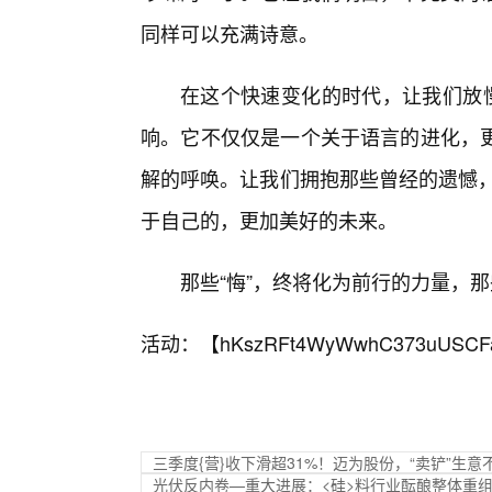
同样可以充满诗意。
在这个快速变化的时代，让我们放慢
响。它不仅仅是一个关于语言的进化，
解的呼唤。让我们拥抱那些曾经的遗憾，
于自己的，更加美好的未来。
那些“悔”，终将化为前行的力量，那
活动：【
hKszRFt4WyWwhC373uUSCF
三季度{营}收下滑超31%！迈为股份，“卖铲”生意
光伏反内卷—重大进展：<硅>料行业酝酿整体重